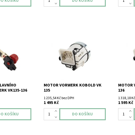
ního motoru
Motor Vorwerk Kobold VK 135
Motor Vo
36
nový náhrada!
nový ná
LAVNÍHO
MOTOR VORWERK KOBOLD VK
MOTOR 
RK VK135-136
135
136
1 235,54 Kč bez DPH
1 318,18 K
1 495 Kč
1 595 Kč