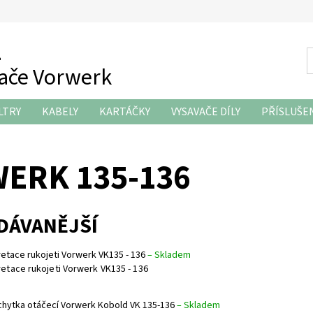
z
vače Vorwerk
LTRY
KABELY
KARTÁČKY
VYSAVAČE DÍLY
PŘÍSLUŠE
KONTAKTY
ERK 135-136
DÁVANĚJŠÍ
retace rukojeti Vorwerk VK135 - 136
–
Skladem
retace rukojeti Vorwerk VK135 - 136
chytka otáčecí Vorwerk Kobold VK 135-136
–
Skladem