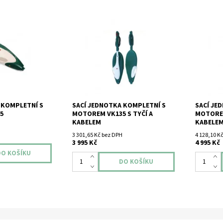
mpletní s
Kompletní sací jednotka pro typ
Kompletní
Záruka 12měs.
vysavače Vorwerk Kobold VK 135.
vysavače
Se zárukou 12 měsíců.
Se záruk
 KOMPLETNÍ S
SACÍ JEDNOTKA KOMPLETNÍ S
SACÍ JE
5
MOTOREM VK135 S TYČÍ A
MOTOREM
KABELEM
KABELE
3 301,65 Kč bez DPH
4 128,10 K
3 995 Kč
4 995 Kč