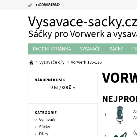
+420606515642
Vysavace-sacky.c
Sáčky pro Vorwerk a vysa
ÚVODNÍ STRÁNKA
VYSAVAČE
SÁČKY
FI
THERMOMIX DÍLY
OBCHODNÍ PODMÍNKY
Vysavače díly
Vorwerk 135-136
VORW
NÁKUPNÍ KOŠÍK
0 ks
/
0 Kč
NEJPRO
A
KATEGORIE
1.
A
Vysavače
Sáčky
Ú
Filtry