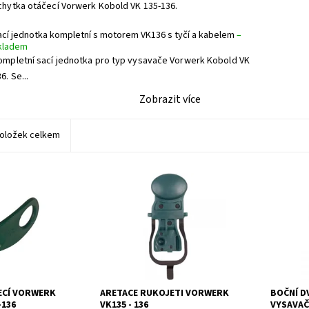
chytka otáčecí Vorwerk Kobold VK 135-136.
ací jednotka kompletní s motorem VK136 s tyčí a kabelem
–
kladem
ompletní sací jednotka pro typ vysavače Vorwerk Kobold VK
6. Se...
Zobrazit více
oložek celkem
 Vorwerk Kobold
Aretace rukojeti Vorwerk VK135 -
Boční dví
136
vysavače
VK136 - 
ECÍ VORWERK
ARETACE RUKOJETI VORWERK
BOČNÍ DV
-136
VK135 - 136
VYSAVA