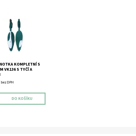
 sací jednotka pro typ
 Vorwerk Kobold VK 136.
ou 12 měsíců.
DNOTKA KOMPLETNÍ S
 VK136 S TYČÍ A
M
č bez DPH