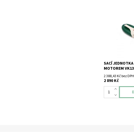
Sací jednotka ko
motorem VK135. 
Bez tyče.
SACÍ JEDNOTKA
MOTOREM VK13
2 388,43 Kč bez DPH
2 890 Kč