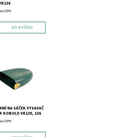
VK136
bez DPH
ní na sáček Vysavač
Kobold VK135, 136.
HNÍ NA SÁČEK VYSAVAČ
 KOBOLD VK135, 136
bez DPH