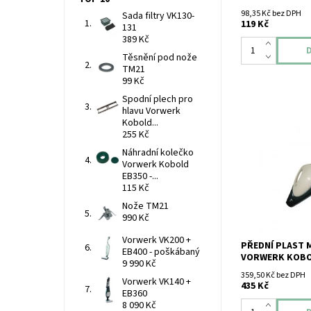
98,35 Kč bez DPH
Sada filtry VK130-
119 Kč
131
389 Kč
Těsnění pod nože
TM21
99 Kč
Spodní plech pro
hlavu Vorwerk
Kobold...
255 Kč
Přední plast mo
Náhradní kolečko
Kobold VK135.
Vorwerk Kobold
EB350 -...
115 Kč
Nože TM21
990 Kč
Vorwerk VK200 +
PŘEDNÍ PLAST
EB400 - poškábaný
VORWERK KOBO
9 990 Kč
359,50 Kč bez DPH
Vorwerk VK140 +
435 Kč
EB360
8 090 Kč