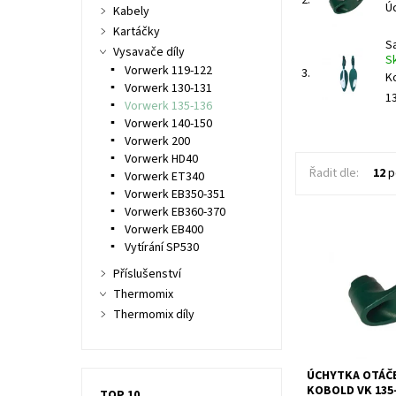
2.
Ú
Kabely
Kartáčky
S
Vysavače díly
S
Vorwerk 119-122
3.
K
Vorwerk 130-131
13
Vorwerk 135-136
Vorwerk 140-150
Vorwerk 200
Vorwerk HD40
Řadit dle:
12
p
Vorwerk ET340
Vorwerk EB350-351
Vorwerk EB360-370
Vorwerk EB400
Vytírání SP530
Úchytka otáčecí
VK 135-136.
Příslušenství
Thermomix
Thermomix díly
ÚCHYTKA OTÁČ
KOBOLD VK 135
TOP 10