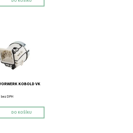
rwerk Kobold VK 136
hrada!
VORWERK KOBOLD VK
č bez DPH