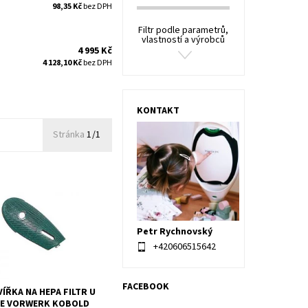
98,35 Kč
bez DPH
Filtr podle parametrů,
vlastností a výrobců
4 995 Kč
4 128,10 Kč
bez DPH
KONTAKT
Stránka
1/1
řka na hepa filtr u
 Vorwerk Kobold VK135 a
použitá.
Petr Rychnovský
+420606515642
FACEBOOK
ÍŘKA NA HEPA FILTR U
ČE VORWERK KOBOLD