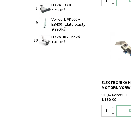
Hlava EB370
4 490 Kč
Vorwerk VK200 +
EB400 - žluté plasty
9 990 Kč
Hlava HD7 - nová
Elektronika hlav
1 490 Kč
Vorwerk VK135-1
ELEKTRONIKA H
MOTORU VORWE
983,47 Kč bez DPH
1 190 Kč