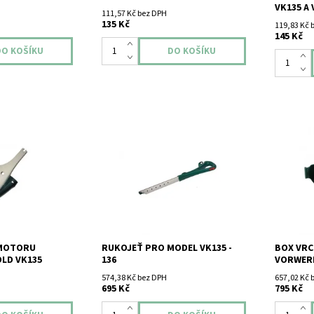
VK135 A 
111,57 Kč bez DPH
135 Kč
119,83 Kč 
145 Kč
toru Vorwerk
Tyč pro model VK135 - 136 (
Box vrch
použitá ).
Vorwerk 
 MOTORU
RUKOJEŤ PRO MODEL VK135 -
BOX VRC
LD VK135
136
VORWERK
574,38 Kč bez DPH
657,02 Kč 
695 Kč
795 Kč