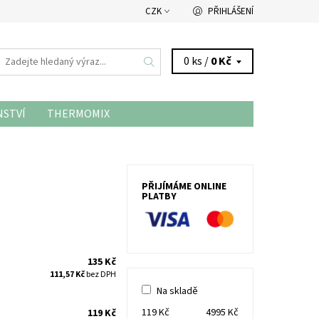
CZK
PŘIHLÁŠENÍ
0 ks /
0 Kč
NSTVÍ
THERMOMIX
PŘIJÍMÁME ONLINE
PLATBY
135 Kč
111,57 Kč
bez DPH
Na skladě
119
Kč
4995
Kč
119 Kč