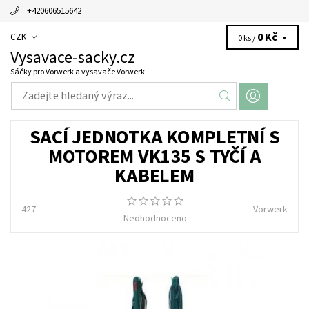
+420606515642
0 Kč
CZK
0 ks /
Vysavace-sacky.cz
Sáčky pro Vorwerk a vysavače Vorwerk
SACÍ JEDNOTKA KOMPLETNÍ S
MOTOREM VK135 S TYČÍ A
KABELEM
427
Vorwerk
Neohodnoceno