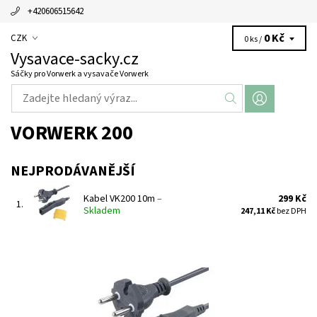
+420606515642
0 Kč
CZK
0 ks /
Vysavace-sacky.cz
Sáčky pro Vorwerk a vysavače Vorwerk
VORWERK 200
NEJPRODÁVANĚJŠÍ
Kabel VK200 10m
–
299 Kč
1.
Skladem
247,11 Kč
bez DPH
Elektrický kabel pro typ vysavače Vorwerk Kobold VK 200 10
metrů