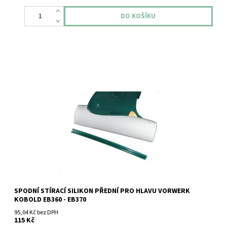
Spodní Stírací silikon přední pro hlavu Vorwerk Kobold EB360 -
EB370.
SPODNÍ STÍRACÍ SILIKON PŘEDNÍ PRO HLAVU VORWERK
KOBOLD EB360 - EB370
95,04 Kč bez DPH
115 Kč