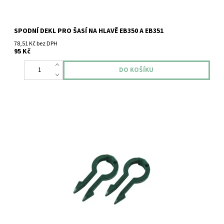
SPODNÍ DEKL PRO ŠASÍ NA HLAVĚ EB350 A EB351
78,51 Kč bez DPH
95 Kč
Vorwerk poutko na uchycení kloubu Vorwerk Kobold ET340 -
originální.