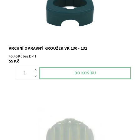
VRCHNÍ OPRAVNÝ KROUŽEK VK 130 - 131
45,45 Kč bez DPH
55 Kč
Silikonová klapka sáčku do vysavače VK119-122.