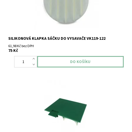
SILIKONOVÁ KLAPKA SÁČKU DO VYSAVAČE VK119-122
61,98 Kč bez DPH
75 Kč
Spodní dekl Vysavač Vorwerk Kobold VK131 a VK130 pro šasí na
hlavě EB350 a EB350.