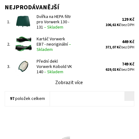
NEJPRODÁVANĚJŠÍ
Dvířka na HEPA filtr
129 Kč
1.
pro Vorwerk 130 -
106,61 Kč
bez DPH
131
–
Skladem
Kartáč Vorwerk
449 Kč
2.
EB7 - neoriginální
–
371,07 Kč
bez DPH
Skladem
Přední dekl
749 Kč
3.
Vorwerk Kobold VK
619,01 Kč
bez DPH
140
–
Skladem
Zobrazit více
97
položek celkem
Náhradní bílý plast pod kolečko Vorwerk Kobold EB350 - 351