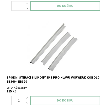
Spodní stírací silikony 3ks pro hlavu Vorwerk Kobold EB360 -
EB370.
SPODNÍ STÍRACÍ SILIKONY 3KS PRO HLAVU VORWERK KOBOLD
EB360 - EB370
95,04 Kč bez DPH
115 Kč