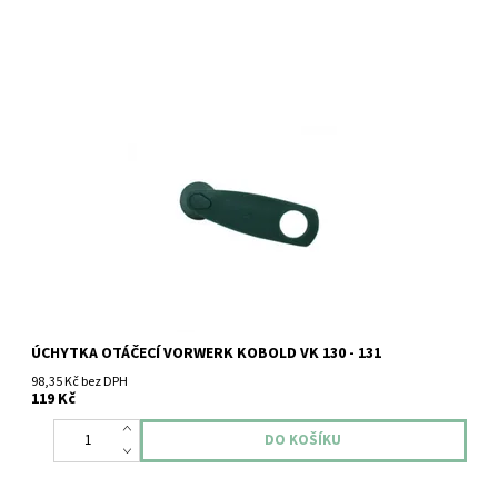
Úchytka otáčecí Vorwerk Kobold VK 130 - 131.
ÚCHYTKA OTÁČECÍ VORWERK KOBOLD VK 130 - 131
98,35 Kč bez DPH
119 Kč