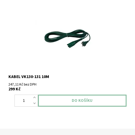
Elektrický kabel pro typ vysavače Vorwerk Kobold VK 130 - 131 10
metrů
KABEL VK130-131 10M
247,11 Kč bez DPH
299 Kč