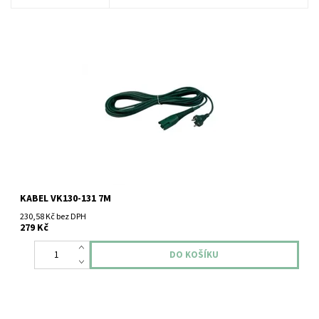
Elektrický kabel pro typ vysavače Vorwerk Kobold VK 130 - 131 7
metrů
KABEL VK130-131 7M
230,58 Kč bez DPH
279 Kč