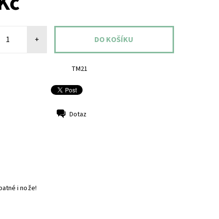
Kč
+
TM21
Dotaz
atné i nože!