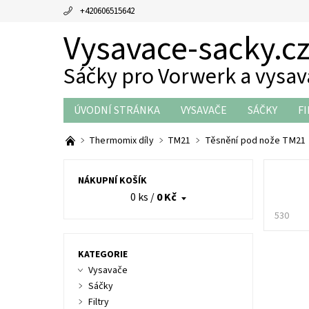
+420606515642
Vysavace-sacky.c
Sáčky pro Vorwerk a vysa
ÚVODNÍ STRÁNKA
VYSAVAČE
SÁČKY
FI
THERMOMIX DÍLY
OBCHODNÍ PODMÍNKY
Thermomix díly
TM21
Těsnění pod nože TM21
NÁKUPNÍ KOŠÍK
0 ks
/
0 Kč
530
KATEGORIE
Vysavače
Sáčky
Filtry