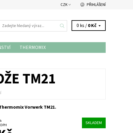
CZK
PŘIHLÁŠENÍ
0 ks /
0 Kč
NSTVÍ
THERMOMIX
OŽE TM21
í
 Thermomix Vorwerk TM21.
 %
SKLADEM
č bez DPH