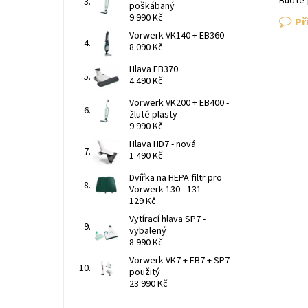
Buďte 
poškábaný
9 990 Kč
Př
Vorwerk VK140 + EB360
8 090 Kč
Hlava EB370
4 490 Kč
Vorwerk VK200 + EB400 -
žluté plasty
9 990 Kč
Hlava HD7 - nová
1 490 Kč
Dvířka na HEPA filtr pro
Vorwerk 130 - 131
129 Kč
Vytírací hlava SP7 -
vybalený
8 990 Kč
Vorwerk VK7 + EB7 + SP7 -
použitý
23 990 Kč