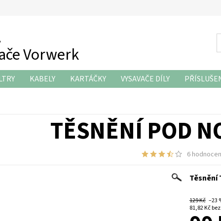
z
vače Vorwerk
LTRY
KABELY
KARTÁČKY
VYSAVAČE DÍLY
PŘÍSLUŠE
KONTAKTY
TĚSNĚNÍ POD N
6 hodnocen
Těsnění
129 Kč
–23
81,82 K