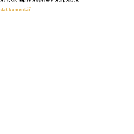
první, kdo napíše příspěvek k této položce.
idat komentář