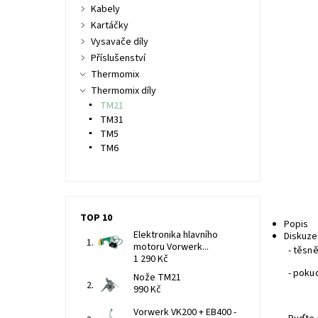
Kabely
Kartáčky
Vysavače díly
Příslušenství
Thermomix
Thermomix díly
TM21
TM31
TM5
TM6
TOP 10
Popis
Elektronika hlavního
Diskuze
motoru Vorwerk...
- těsn
1 290 Kč
- poku
Nože TM21
990 Kč
Vorwerk VK200 + EB400 -