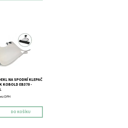
kl na spodní klepač
obold EB370 - originál.
DEKL NA SPODNÍ KLEPAČ
 KOBOLD EB370 -
L
bez DPH