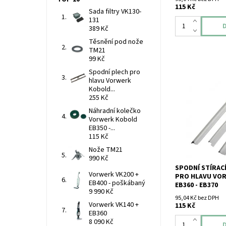
115 Kč
Sada filtry VK130-
131
389 Kč
Těsnění pod nože
TM21
99 Kč
Spodní plech pro
hlavu Vorwerk
Kobold...
Spodní stírací si
255 Kč
hlavu Vorwerk Ko
Náhradní kolečko
EB370.
Vorwerk Kobold
EB350 -...
115 Kč
Nože TM21
990 Kč
SPODNÍ STÍRACÍ
Vorwerk VK200 +
PRO HLAVU VO
EB400 - poškábaný
EB360 - EB370
9 990 Kč
95,04 Kč bez DPH
Vorwerk VK140 +
115 Kč
EB360
8 090 Kč