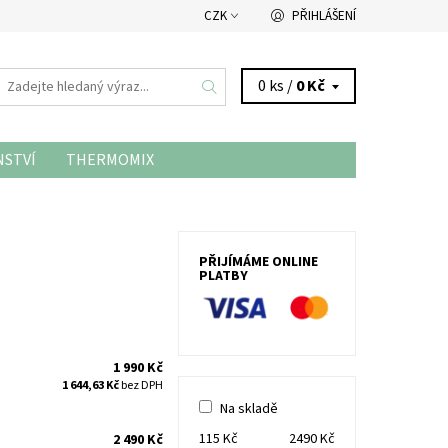
CZK
PŘIHLÁŠENÍ
0 ks /
0 Kč
NSTVÍ
THERMOMIX
PŘIJÍMÁME ONLINE
PLATBY
1 990 Kč
1 644,63 Kč
bez DPH
Na skladě
115
Kč
2490
Kč
2 490 Kč