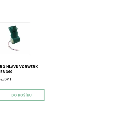
o hlavu Vorwerk Kobold
PRO HLAVU VORWERK
EB 360
bez DPH