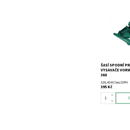
Šasí spodní pro 
Vorwerk Kobold 
ŠASÍ SPODNÍ P
VYSAVAČE VOR
360
326,45 Kč bez DPH
395 Kč