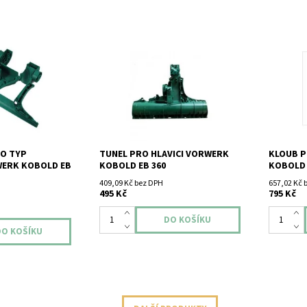
typ vysavače
Tunel pro hlavici Vorwerk Kobold
Kloub pr
EB 360.
EB 360.
EB 360.
RO TYP
TUNEL PRO HLAVICI VORWERK
KLOUB 
WERK KOBOLD EB
KOBOLD EB 360
KOBOLD 
409,09 Kč bez DPH
657,02 Kč 
495 Kč
795 Kč