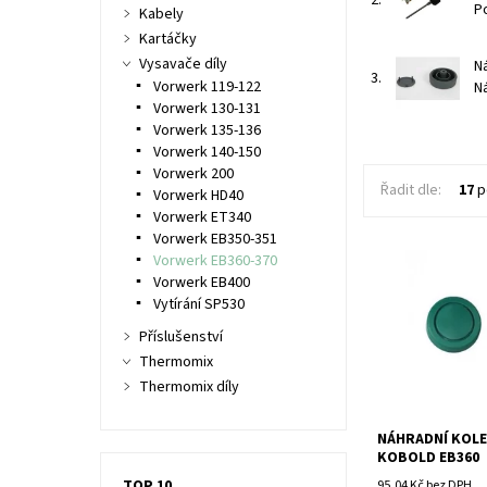
2.
P
Kabely
Kartáčky
Vysavače díly
N
3.
Vorwerk 119-122
N
Vorwerk 130-131
Vorwerk 135-136
Vorwerk 140-150
Vorwerk 200
Řadit dle:
17
p
Vorwerk HD40
Vorwerk ET340
Vorwerk EB350-351
Vorwerk EB360-370
Vorwerk EB400
Náhradní kolečk
Vytírání SP530
EB360
Příslušenství
Thermomix
Thermomix díly
NÁHRADNÍ KOL
KOBOLD EB360
TOP 10
95,04 Kč bez DPH