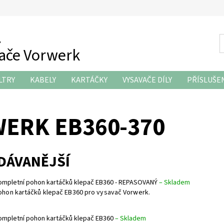
z
vače Vorwerk
LTRY
KABELY
KARTÁČKY
VYSAVAČE DÍLY
PŘÍSLUŠE
KONTAKTY
ERK EB360-370
DÁVANĚJŠÍ
ompletní pohon kartáčků klepač EB360 - REPASOVANÝ
–
Skladem
ohon kartáčků klepač EB360 pro vysavač Vorwerk.
ompletní pohon kartáčků klepač EB360
–
Skladem