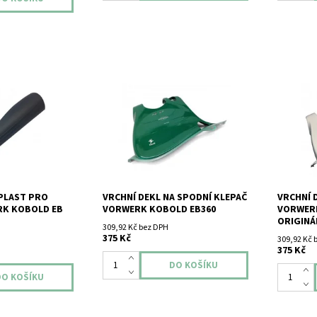
st pro hlavici
Vrchní dekl na spodní klepač
Vrchní de
 370 - originál.
Vorwerk Kobold EB360 - originální.
Vorwerk K
 PLAST PRO
VRCHNÍ DEKL NA SPODNÍ KLEPAČ
VRCHNÍ 
RK KOBOLD EB
VORWERK KOBOLD EB360
VORWERK
ORIGINÁ
309,92 Kč bez DPH
375 Kč
309,92 Kč 
375 Kč