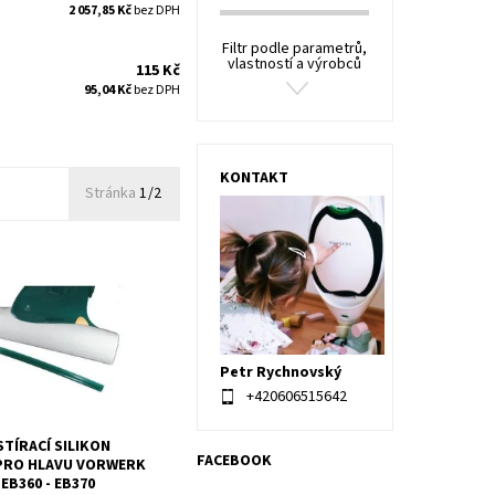
2 057,85 Kč
bez DPH
Filtr podle parametrů,
vlastností a výrobců
115 Kč
95,04 Kč
bez DPH
KONTAKT
Stránka
1/2
írací silikon přední pro
rwerk Kobold EB360 -
Petr Rychnovský
+420606515642
STÍRACÍ SILIKON
FACEBOOK
PRO HLAVU VORWERK
EB360 - EB370