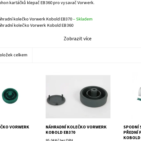
ohon kartáčků klepač EB360 pro vysavač Vorwerk.
áhradní kolečko Vorwerk Kobold EB370
–
Skladem
áhradní kolečko Vorwerk Kobold EB360
Zobrazit více
oložek celkem
o Vorwerk Kobold
Náhradní kolečko Vorwerk Kobold
Spodní St
EB360
hlavu Vo
EB370.
EČKO VORWERK
NÁHRADNÍ KOLEČKO VORWERK
SPODNÍ 
KOBOLD EB370
PŘEDNÍ 
KOBOLD 
95,04 Kč bez DPH