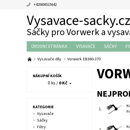
+420606515642
Vysavace-sacky.c
Sáčky pro Vorwerk a vysa
ÚVODNÍ STRÁNKA
VYSAVAČE
SÁČKY
FI
THERMOMIX DÍLY
OBCHODNÍ PODMÍNKY
Vysavače díly
Vorwerk EB360-370
VORW
NÁKUPNÍ KOŠÍK
0 ks
/
0 Kč
NEJPRO
K
KATEGORIE
1.
P
Vysavače
Sáčky
K
Filtry