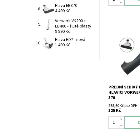
Hlava EB370
4 490 Kč
Vorwerk VK200 +
EB400 - žluté plasty
9 990 Kč
Hlava HD7 - nová
Přední šedivý pla
1 490 Kč
Vorwerk Kobold EB
PŘEDNÍ ŠEDIVÝ
HLAVICI VORWE
370
268,60 Kč bez DPH
325 Kč