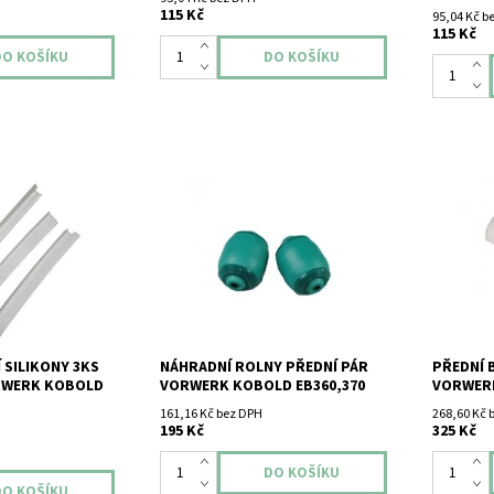
115 Kč
95,04 Kč b
115 Kč
likony 3ks pro
Náhradní rolny přední pár Vorwerk
Přední bíl
bold EB360 -
Kobold EB360,370.
Vorwerk 
 SILIKONY 3KS
NÁHRADNÍ ROLNY PŘEDNÍ PÁR
PŘEDNÍ 
RWERK KOBOLD
VORWERK KOBOLD EB360,370
VORWERK
161,16 Kč bez DPH
268,60 Kč 
195 Kč
325 Kč