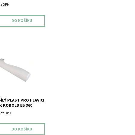
ez DPH
ý plast pro hlavici
Kobold EB 360.
BÍLÝ PLAST PRO HLAVICI
 KOBOLD EB 360
bez DPH