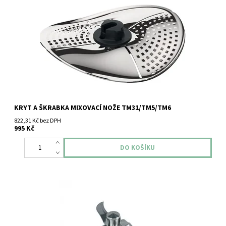
Kryt a škrabka mixovací nože TM5/TM6
KRYT A ŠKRABKA MIXOVACÍ NOŽE TM31/TM5/TM6
822,31 Kč bez DPH
995 Kč
Vorwerk Thermomix TM5 nože.