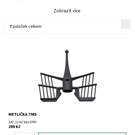
Zobrazit více
7
položek celkem
Vorwerk Thermomix TM5 metlička.
METLIČKA TM5
247,11 Kč bez DPH
299 Kč