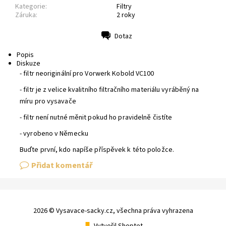
Kategorie:
Filtry
Záruka:
2 roky
Dotaz
Tisk
Popis
Diskuze
- filtr neoriginální pro Vorwerk Kobold VC100
- filtr je z velice kvalitního filtračního materiálu vyráběný na
míru pro vysavače
- filtr není nutné měnit pokud ho pravidelně čistíte
- vyrobeno v Německu
Buďte první, kdo napíše příspěvek k této položce.
Přidat komentář
2026 © Vysavace-sacky.cz, všechna práva vyhrazena
Vytvořil Shoptet