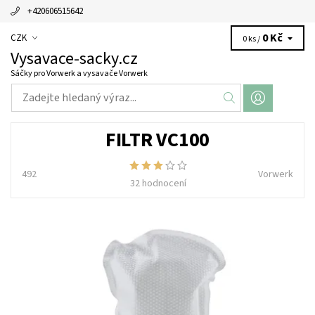
+420606515642
0 Kč
CZK
0 ks /
Vysavace-sacky.cz
Sáčky pro Vorwerk a vysavače Vorwerk
FILTR VC100
492
Vorwerk
32 hodnocení