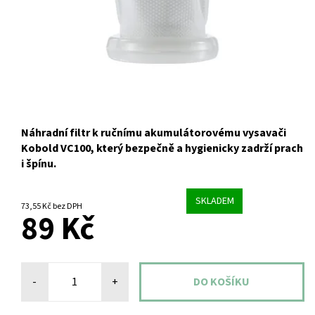
Náhradní filtr k ručnímu akumulátorovému vysavači
Kobold VC100, který bezpečně a hygienicky zadrží prach
i špínu.
SKLADEM
73,55 Kč bez DPH
89 Kč
-
+