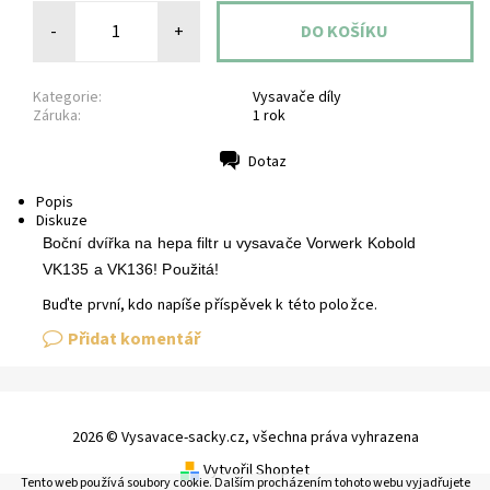
-
+
Kategorie:
Vysavače díly
Záruka:
1 rok
Dotaz
Tisk
Popis
Diskuze
Boční dvířka na hepa filtr u vysavače Vorwerk Kobold
VK135 a VK136! Použitá!
Buďte první, kdo napíše příspěvek k této položce.
Přidat komentář
2026 © Vysavace-sacky.cz, všechna práva vyhrazena
Vytvořil Shoptet
Tento web používá soubory cookie. Dalším procházením tohoto webu vyjadřujete