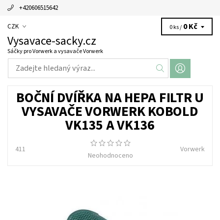
+420606515642
0 Kč
CZK
0 ks /
Vysavace-sacky.cz
Sáčky pro Vorwerk a vysavače Vorwerk
BOČNÍ DVÍŘKA NA HEPA FILTR U
VYSAVAČE VORWERK KOBOLD
VK135 A VK136
411
Vorwerk
Neohodnoceno