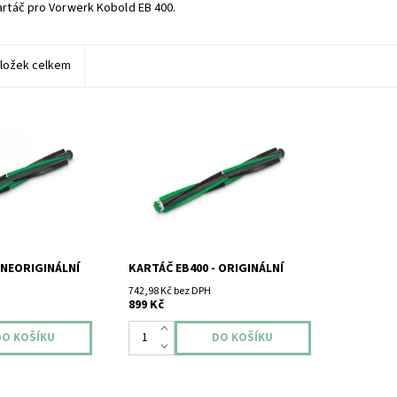
artáč pro Vorwerk Kobold EB 400.
ložek celkem
erk Kobold EB
Kartáč pro Vorwerk Kobold EB
400.
 NEORIGINÁLNÍ
KARTÁČ EB400 - ORIGINÁLNÍ
742,98 Kč bez DPH
899 Kč