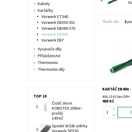
2.
K
Kabely
Kartáčky
Vorwerk ET340
Řadit dle:
2
po
Vorwerk EB350-351
Vorwerk EB360-370
Vorwerk EB400
Vorwerk EB7
Kartáč pro Vorw
Vysavače díly
400.
Příslušenství
Thermomix
Thermomix díly
KARTÁČ EB400 -
TOP 10
404,13 Kč bez DPH
489 Kč
Čistič skvrn
KOBOTEX 200ml -
prošlý
149 Kč
Spodní držák utěrky
Vorwerk SP530