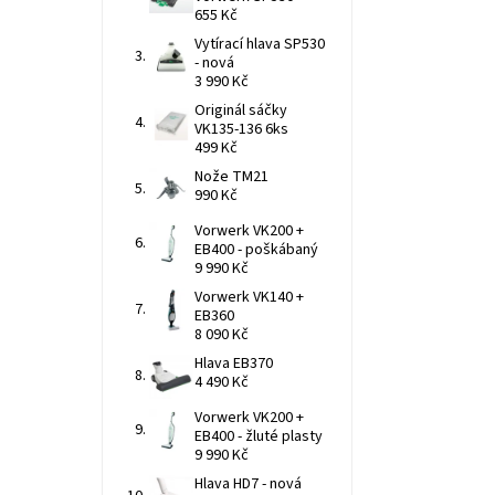
655 Kč
Vytírací hlava SP530
- nová
3 990 Kč
Originál sáčky
VK135-136 6ks
499 Kč
Nože TM21
990 Kč
Vorwerk VK200 +
EB400 - poškábaný
9 990 Kč
Vorwerk VK140 +
EB360
8 090 Kč
Hlava EB370
4 490 Kč
Vorwerk VK200 +
EB400 - žluté plasty
9 990 Kč
Hlava HD7 - nová