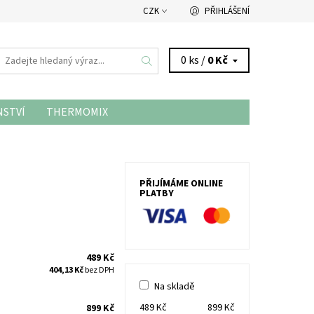
CZK
PŘIHLÁŠENÍ
0 ks /
0 Kč
NSTVÍ
THERMOMIX
PŘIJÍMÁME ONLINE
PLATBY
489 Kč
404,13 Kč
bez DPH
Na skladě
489
Kč
899
Kč
899 Kč