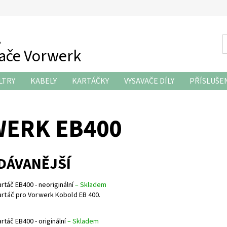
z
vače Vorwerk
LTRY
KABELY
KARTÁČKY
VYSAVAČE DÍLY
PŘÍSLUŠE
KONTAKTY
ERK EB400
DÁVANĚJŠÍ
artáč EB400 - neoriginální
–
Skladem
artáč pro Vorwerk Kobold EB 400.
rtáč EB400 - originální
–
Skladem