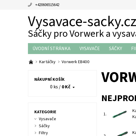
+420606515642
Vysavace-sacky.c
Sáčky pro Vorwerk a vysa
ÚVODNÍ STRÁNKA
VYSAVAČE
SÁČKY
FI
THERMOMIX DÍLY
OBCHODNÍ PODMÍNKY
Kartáčky
Vorwerk EB400
VORW
NÁKUPNÍ KOŠÍK
0 ks
/
0 Kč
NEJPRO
K
KATEGORIE
1.
K
Vysavače
Sáčky
Ka
Filtry