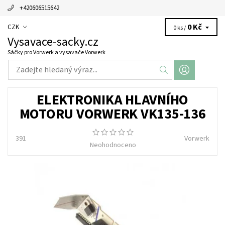
+420606515642
0 Kč
CZK
0 ks /
Vysavace-sacky.cz
Sáčky pro Vorwerk a vysavače Vorwerk
ELEKTRONIKA HLAVNÍHO
MOTORU VORWERK VK135-136
391
Vorwerk
Neohodnoceno