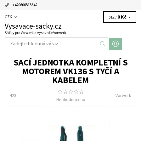
+420606515642
0 Kč
CZK
0 ks /
Vysavace-sacky.cz
Sáčky pro Vorwerk a vysavače Vorwerk
SACÍ JEDNOTKA KOMPLETNÍ S
MOTOREM VK136 S TYČÍ A
KABELEM
428
Vorwerk
Neohodnoceno