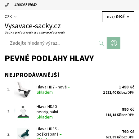
+420606515642
0 Kč
CZK
0 ks /
Vysavace-sacky.cz
Sáčky pro Vorwerk a vysavače Vorwerk
PEVNÉ PODLAHY HLAVY
NEJPRODÁVANĚJŠÍ
Hlava HD7 - nová
–
1 490 Kč
1.
Skladem
1 231,40 Kč
bez DPH
Hlava HD50 -
990 Kč
2.
neoriginální
–
818,18 Kč
bez DPH
Skladem
Hlava HD35 -
790 Kč
3.
poškrábaná
–
652,89 Kč
bez DPH