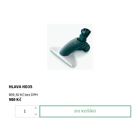
Originální hlavice Vorwerk HD35 pro vysavače VK130, 131, 135,
136 i VK140 je speciálně navržena pro efektivní a šetrné čištění
pevných podlah. Díky optimalizovanému sacímu...
HLAVA HD35
809,92 Kč bez DPH
980 Kč