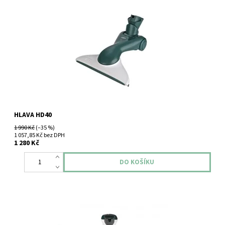
Hlavice spodní na plovoucí podlahy Vorwerk Kobold HD40
HLAVA HD40
1 990 Kč
(–35 %)
1 057,85 Kč bez DPH
1 280 Kč
Originální hlavice Vorwerk HD50 pro vysavače VK150 je speciálně
navržena pro efektivní a šetrné čištění pevných podlah. Díky