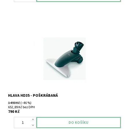
Hlavice spodní na plovoucí podlahy Vorwerk Kobold HD35
HLAVA HD35 - POŠKRÁBANÁ
1 490 Kč
(–46 %)
652,89 Kč bez DPH
790 Kč