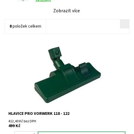
Skladem
Zobrazit více
8
položek celkem
Hlavice spodní na plovoucí podlahy Vorwerk VK119 - 122
HLAVICE PRO VORWERK 118 - 122
412,40 Kč bez DPH
499 Kč