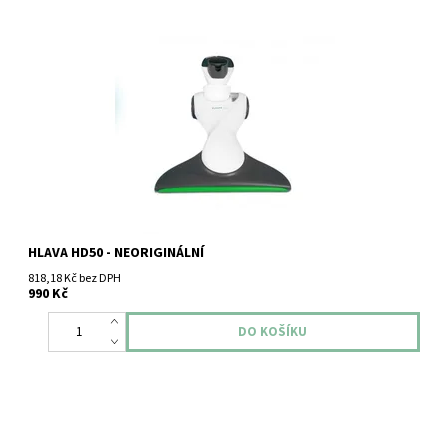
Neoriginální hlavice Vorwerk HD50 pro vysavače VK150 je
speciálně navržena pro efektivní a šetrné čištění pevných
podlah. Díky optimalizovanému sacímu profilu a jemným
kartáčům...
HLAVA HD50 - NEORIGINÁLNÍ
818,18 Kč bez DPH
990 Kč