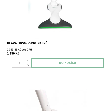
optimalizovanému sacímu profilu a jemným kartáčům...
HLAVA HD50 - ORIGINÁLNÍ
1 057,85 Kč bez DPH
1 280 Kč
Originální hlavice Vorwerk HD7 pro vysavače VK7 je speciálně
navržena pro efektivní a šetrné čištění pevných podlah. Díky
optimalizovanému sacímu profilu a jemným kartáčům spolehlivě...