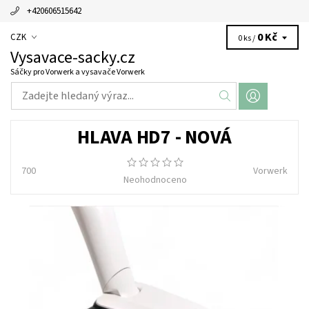
+420606515642
0 Kč
CZK
0 ks /
Vysavace-sacky.cz
Sáčky pro Vorwerk a vysavače Vorwerk
HLAVA HD7 - NOVÁ
700
Vorwerk
Neohodnoceno