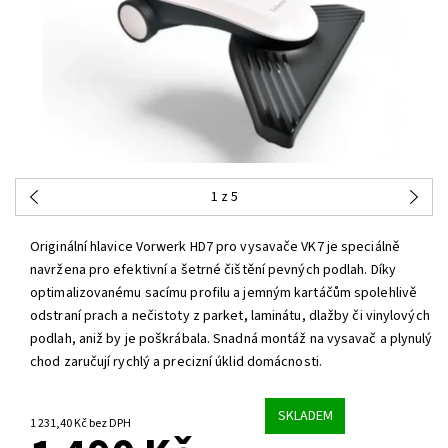
1
z 5
Originální hlavice
Vorwerk HD7
pro vysavače
VK7
je speciálně
navržena pro efektivní a šetrné čištění pevných podlah. Díky
optimalizovanému sacímu profilu a jemným kartáčům spolehlivě
odstraní prach a nečistoty z parket, laminátu, dlažby či vinylových
podlah, aniž by je poškrábala. Snadná montáž na vysavač a plynulý
chod zaručují rychlý a precizní úklid domácnosti.
SKLADEM
1 231,40 Kč bez DPH