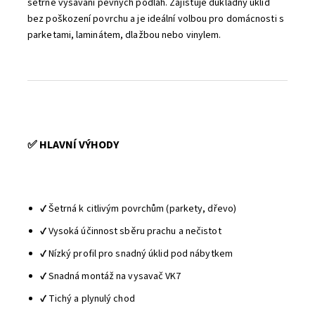
šetrné vysávání pevných podlah. Zajišťuje důkladný úklid
bez poškození povrchu a je ideální volbou pro domácnosti s
parketami, laminátem, dlažbou nebo vinylem.
✅ HLAVNÍ VÝHODY
✔️ Šetrná k citlivým povrchům (parkety, dřevo)
✔️ Vysoká účinnost sběru prachu a nečistot
✔️ Nízký profil pro snadný úklid pod nábytkem
✔️ Snadná montáž na vysavač VK7
✔️ Tichý a plynulý chod