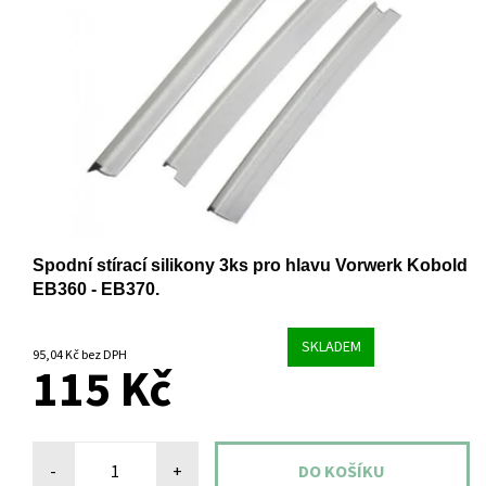
Spodní stírací silikony 3ks pro hlavu Vorwerk Kobold
EB360 - EB370.
SKLADEM
95,04 Kč bez DPH
115 Kč
-
+