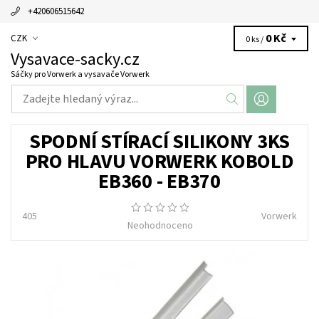
+420606515642
0 Kč
CZK
0 ks /
Vysavace-sacky.cz
Sáčky pro Vorwerk a vysavače Vorwerk
SPODNÍ STÍRACÍ SILIKONY 3KS
PRO HLAVU VORWERK KOBOLD
EB360 - EB370
405
Vorwerk
Neohodnoceno