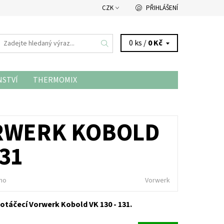
CZK
PŘIHLÁŠENÍ
0 ks /
0 Kč
NSTVÍ
THERMOMIX
ORWERK KOBOLD
131
no
Vorwerk
otáčecí Vorwerk Kobold VK 130 - 131.