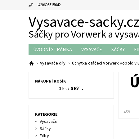
+420606515642
Vysavace-sacky.c
Sáčky pro Vorwerk a vysa
ÚVODNÍ STRÁNKA
VYSAVAČE
SÁČKY
FI
THERMOMIX DÍLY
OBCHODNÍ PODMÍNKY
Vysavače díly
Úchytka otáčecí Vorwerk Kobold VK 
Ú
NÁKUPNÍ KOŠÍK
0 ks
/
0 Kč
459
KATEGORIE
Vysavače
Sáčky
Filtry