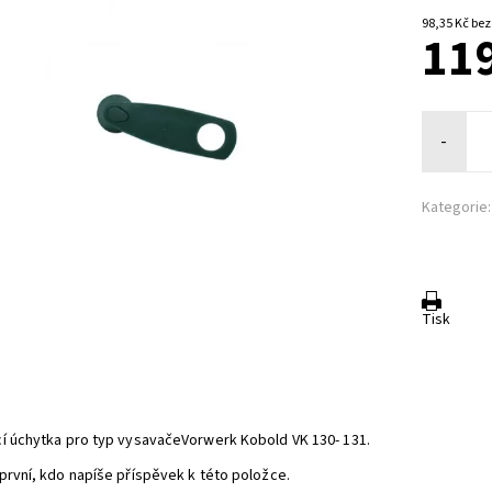
98,35 K
119
-
Kategorie:
Tisk
í úchytka pro typ vysavačeVorwerk Kobold VK 130- 131.
první, kdo napíše příspěvek k této položce.