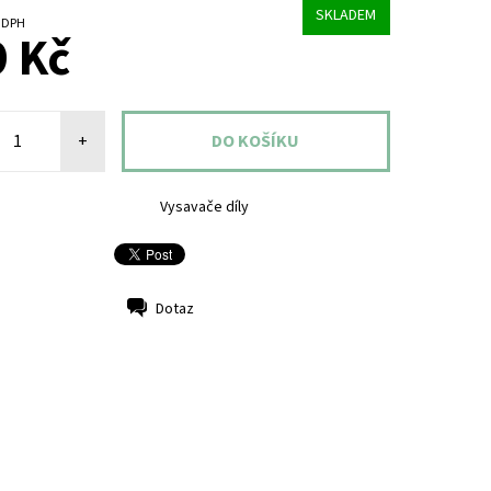
SKLADEM
č bez DPH
 Kč
+
Vysavače díly
Dotaz