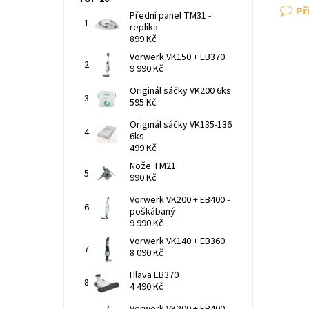
Př
Přední panel TM31 -
replika
899 Kč
Vorwerk VK150 + EB370
9 990 Kč
Originál sáčky VK200 6ks
595 Kč
Originál sáčky VK135-136
6ks
499 Kč
Nože TM21
990 Kč
Vorwerk VK200 + EB400 -
poškábaný
9 990 Kč
Vorwerk VK140 + EB360
8 090 Kč
Hlava EB370
4 490 Kč