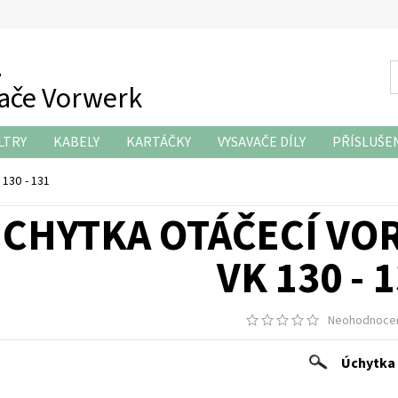
z
vače Vorwerk
LTRY
KABELY
KARTÁČKY
VYSAVAČE DÍLY
PŘÍSLUŠE
KONTAKTY
130 - 131
CHYTKA OTÁČECÍ V
VK 130 - 
Neohodnoce
Úchytka 