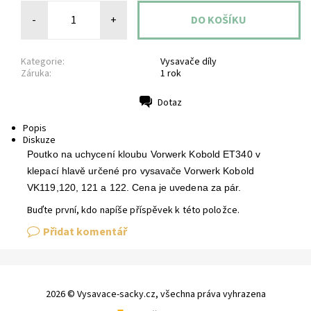
-
+
Kategorie:
Vysavače díly
Záruka:
1 rok
Dotaz
Tisk
Popis
Diskuze
Poutko na uchycení kloubu Vorwerk Kobold ET340 v
klepací hlavě určené pro vysavače Vorwerk Kobold
VK119,120, 121 a 122. Cena je uvedena za pár.
Buďte první, kdo napíše příspěvek k této položce.
Přidat komentář
2026 © Vysavace-sacky.cz, všechna práva vyhrazena