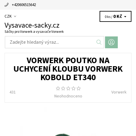
+420606515642
0 Kč
CZK
0 ks /
Vysavace-sacky.cz
Sáčky pro Vorwerk a vysavače Vorwerk
VORWERK POUTKO NA
UCHYCENÍ KLOUBU VORWERK
KOBOLD ET340
431
Vorwerk
Neohodnoceno