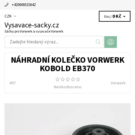
+420606515642
0 Kč
CZK
0 ks /
Vysavace-sacky.cz
Sáčky pro Vorwerk a vysavače Vorwerk
NÁHRADNÍ KOLEČKO VORWERK
KOBOLD EB370
497
Vorwerk
Neohodnoceno