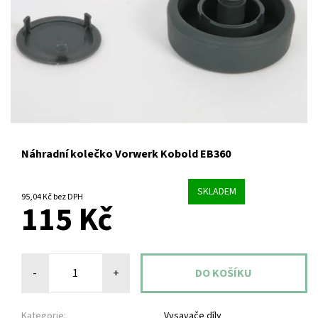
Náhradní kolečko Vorwerk Kobold EB360
SKLADEM
95,04 Kč bez DPH
115 Kč
-
+
Kategorie:
Vysavače díly