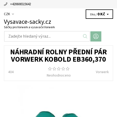
+420606515642
0 Kč
CZK
0 ks /
Vysavace-sacky.cz
Sáčky pro Vorwerk a vysavače Vorwerk
NÁHRADNÍ ROLNY PŘEDNÍ PÁR
VORWERK KOBOLD EB360,370
404
Vorwerk
Neohodnoceno