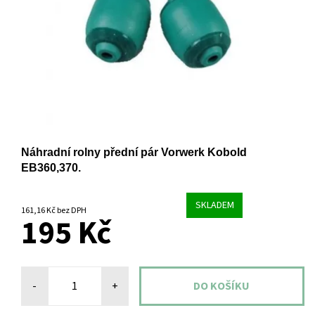
Náhradní rolny přední pár Vorwerk Kobold
EB360,370.
SKLADEM
161,16 Kč bez DPH
195 Kč
-
+