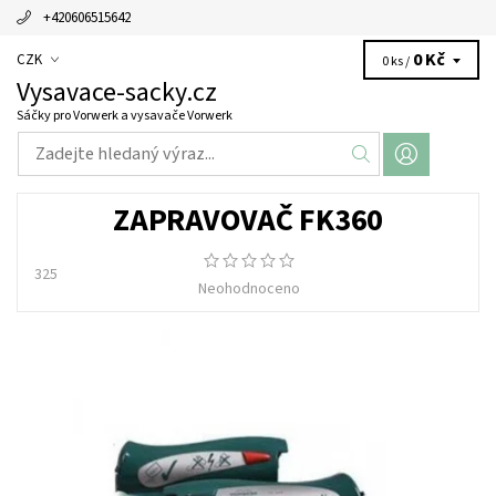
+420606515642
0 Kč
CZK
0 ks /
Vysavace-sacky.cz
Sáčky pro Vorwerk a vysavače Vorwerk
ZAPRAVOVAČ FK360
325
Neohodnoceno