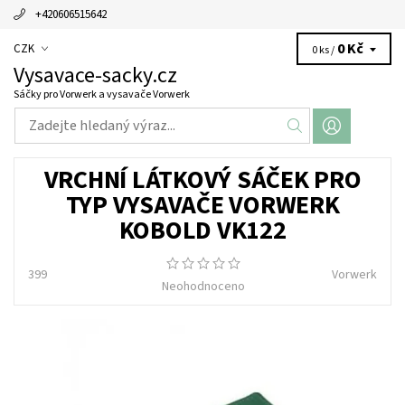
+420606515642
0 Kč
CZK
0 ks /
Vysavace-sacky.cz
Sáčky pro Vorwerk a vysavače Vorwerk
VRCHNÍ LÁTKOVÝ SÁČEK PRO
TYP VYSAVAČE VORWERK
KOBOLD VK122
399
Vorwerk
Neohodnoceno