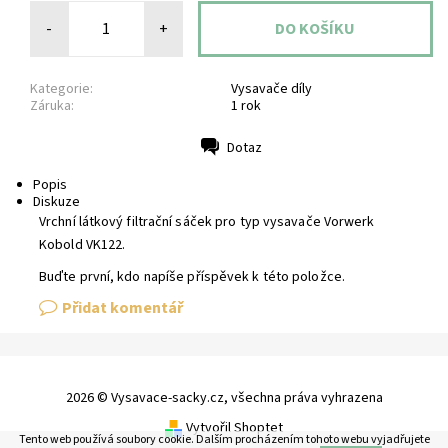
-
+
Kategorie:
Vysavače díly
Záruka:
1 rok
Dotaz
Tisk
Popis
Diskuze
Vrchní látkový filtrační sáček pro typ vysavače Vorwerk
Kobold VK122.
Buďte první, kdo napíše příspěvek k této položce.
Přidat komentář
2026 © Vysavace-sacky.cz, všechna práva vyhrazena
Vytvořil Shoptet
Tento web používá soubory cookie. Dalším procházením tohoto webu vyjadřujete