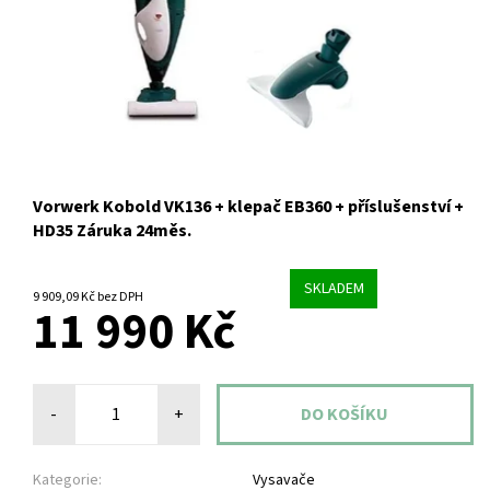
Vorwerk Kobold VK136 + klepač EB360 + příslušenství +
HD35 Záruka 24měs.
SKLADEM
9 909,09 Kč bez DPH
11 990 Kč
-
+
Kategorie:
Vysavače