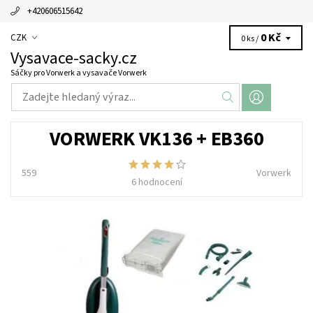
+420606515642
0 Kč
CZK
0 ks /
Vysavace-sacky.cz
Sáčky pro Vorwerk a vysavače Vorwerk
VORWERK VK136 + EB360
559
Vorwerk
6 hodnocení