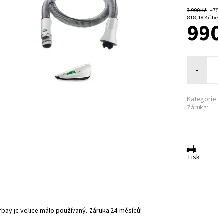
3 990 Kč
–7
818,1
990
-
Kategorie:
Záruka:
Tisk
rbay je velice málo používaný. Záruka 24 měsíců!