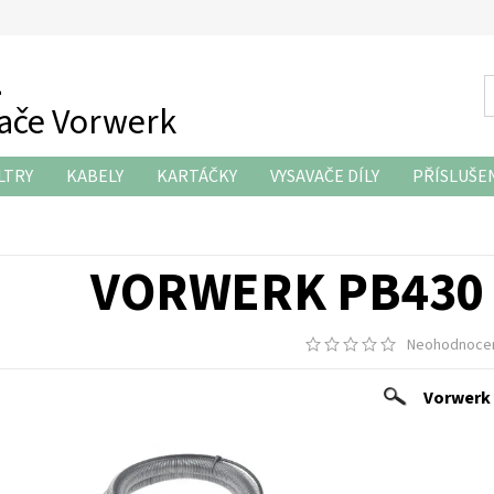
z
vače Vorwerk
LTRY
KABELY
KARTÁČKY
VYSAVAČE DÍLY
PŘÍSLUŠE
KONTAKTY
VORWERK PB430 
Neohodnoce
Vorwerk 