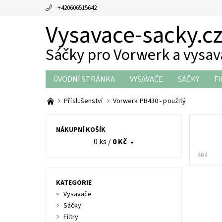
+420606515642
Vysavace-sacky.c
Sáčky pro Vorwerk a vysa
ÚVODNÍ STRÁNKA
VYSAVAČE
SÁČKY
FI
THERMOMIX DÍLY
OBCHODNÍ PODMÍNKY
Příslušenství
Vorwerk PB430 - použitý
NÁKUPNÍ KOŠÍK
0 ks
/
0 Kč
484
KATEGORIE
Vysavače
Sáčky
Filtry