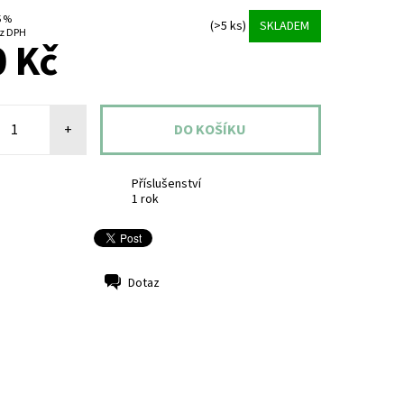
5 %
(>5 ks)
SKLADEM
8 Kč bez DPH
 Kč
+
Příslušenství
1 rok
Dotaz