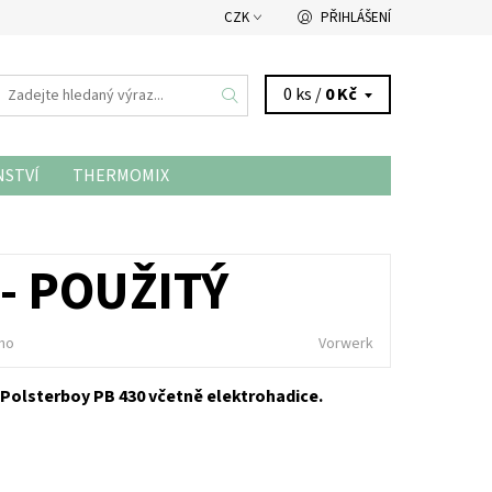
CZK
PŘIHLÁŠENÍ
0 ks /
0 Kč
NSTVÍ
THERMOMIX
- POUŽITÝ
no
Vorwerk
Polsterboy PB 430 včetně elektrohadice.