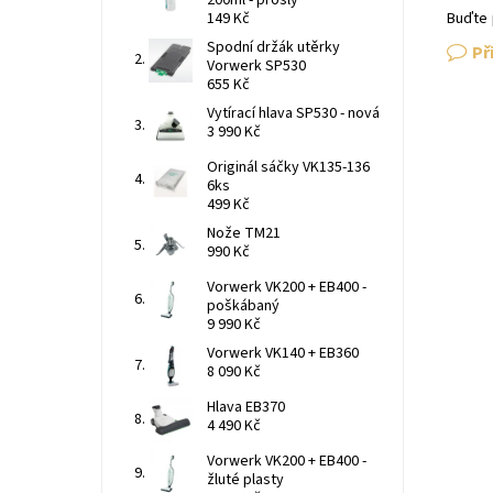
200ml - prošlý
149 Kč
Buďte 
Spodní držák utěrky
Př
Vorwerk SP530
655 Kč
Vytírací hlava SP530 - nová
3 990 Kč
Originál sáčky VK135-136
6ks
499 Kč
Nože TM21
990 Kč
Vorwerk VK200 + EB400 -
poškábaný
9 990 Kč
Vorwerk VK140 + EB360
8 090 Kč
Hlava EB370
4 490 Kč
Vorwerk VK200 + EB400 -
žluté plasty