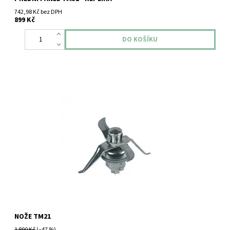
742,98 Kč bez DPH
899 Kč
Vorwerk Thermomix TM21 nože.
NOŽE TM21
1 890 Kč
(–47 %)