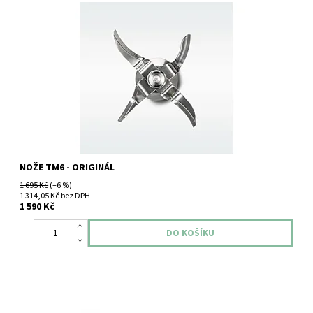
Vorwerk Thermomix TM6 nože.
NOŽE TM6 - ORIGINÁL
1 695 Kč
(–6 %)
1 314,05 Kč bez DPH
1 590 Kč