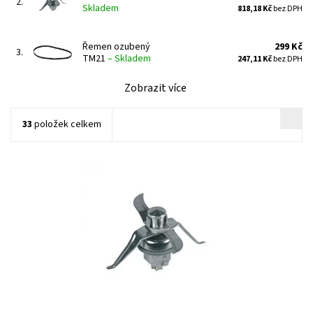
2.
Skladem
818,18 Kč
bez DPH
Řemen ozubený
299 Kč
3.
TM21
–
Skladem
247,11 Kč
bez DPH
Zobrazit více
33
položek celkem
Vorwerk Thermomix TM5 nože.