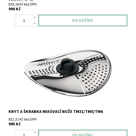
818,18 Kč bez DPH
990 Kč
Kryt a škrabka mixovací nože TM5/TM6
KRYT A ŠKRABKA MIXOVACÍ NOŽE TM31/TM5/TM6
822,31 Kč bez DPH
995 Kč