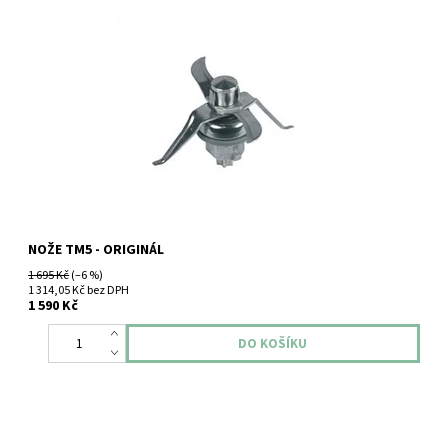
Vorwerk Thermomix TM5 nože.
NOŽE TM5 - ORIGINÁL
1 695 Kč
(–6 %)
1 314,05 Kč bez DPH
1 590 Kč