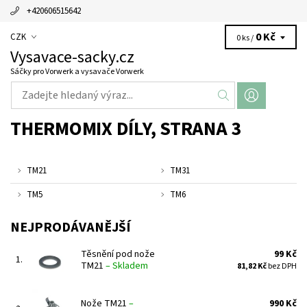
+420606515642
0 Kč
CZK
0 ks /
Vysavace-sacky.cz
Sáčky pro Vorwerk a vysavače Vorwerk
THERMOMIX DÍLY
, STRANA 3
TM21
TM31
TM5
TM6
NEJPRODÁVANĚJŠÍ
Těsnění pod nože
99 Kč
1.
TM21
–
Skladem
81,82 Kč
bez DPH
Nože TM21
–
990 Kč