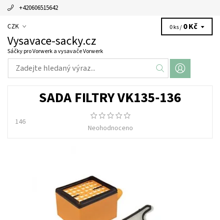
+420606515642
0 Kč
CZK
0 ks /
Vysavace-sacky.cz
Sáčky pro Vorwerk a vysavače Vorwerk
SADA FILTRY VK135-136
146
Neohodnoceno