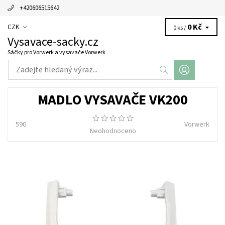
+420606515642
0 Kč
CZK
0 ks /
Vysavace-sacky.cz
Sáčky pro Vorwerk a vysavače Vorwerk
MADLO VYSAVAČE VK200
590
Vorwerk
Neohodnoceno