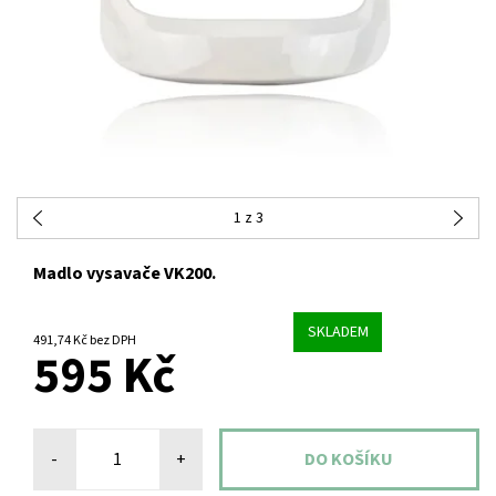
1
z 3
Madlo vysavače VK200.
SKLADEM
491,74 Kč bez DPH
595 Kč
-
+