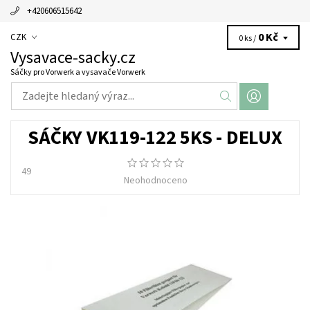
+420606515642
0 Kč
CZK
0 ks /
Vysavace-sacky.cz
Sáčky pro Vorwerk a vysavače Vorwerk
SÁČKY VK119-122 5KS - DELUX
49
Neohodnoceno