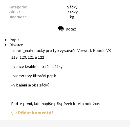
Kategorie:
Sáčky
Záruka:
2 roky
Hmotnost:
1 kg
Dotaz
Tisk
Popis
Diskuze
- neoriginální sáčky pro typ vysavače Vorwerk Kobold VK
119, 120, 121 a 122
- velice kvalitní filtrační sáčky
- vícevrstvý filtrační papír
- v balení je 5ks sáčků
Buďte první, kdo napíše příspěvek k této položce.
Přidat komentář