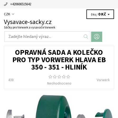
+420606515642
0 Kč
CZK
0 ks /
Vysavace-sacky.cz
Sáčky pro Vorwerk a vysavače Vorwerk
OPRAVNÁ SADA A KOLEČKO
PRO TYP VORWERK HLAVA EB
350 - 351 - HLINÍK
438
Vorwerk
Neohodnoceno