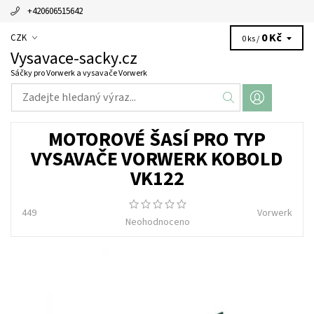
+420606515642
0 Kč
CZK
0 ks /
Vysavace-sacky.cz
Sáčky pro Vorwerk a vysavače Vorwerk
MOTOROVÉ ŠASÍ PRO TYP
VYSAVAČE VORWERK KOBOLD
VK122
449
Vorwerk
Neohodnoceno