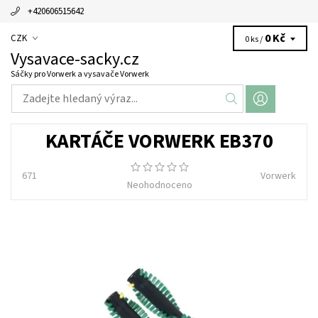
+420606515642
0 Kč
CZK
0 ks /
Vysavace-sacky.cz
Sáčky pro Vorwerk a vysavače Vorwerk
KARTÁČE VORWERK EB370
671
Vorwerk
Neohodnoceno