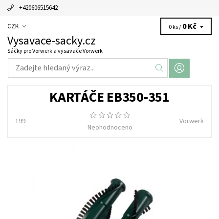
+420606515642
0 Kč
CZK
0 ks /
Vysavace-sacky.cz
Sáčky pro Vorwerk a vysavače Vorwerk
KARTÁČE EB350-351
199
Vorwerk
Neohodnoceno