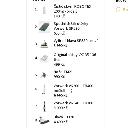
Buďte 
Čistič skvrn KOBOTEX
Př
200ml - prošlý
149 Kč
Spodní držák utěrky
Vorwerk SP530
655 Kč
Vytírací hlava SP530 - nová
3 990 Kč
Originál sáčky VK135-136
6ks
499 Kč
Nože TM21
990 Kč
Vorwerk VK200 + EB400 -
poškábaný
9 990 Kč
Vorwerk VK140 + EB360
8 090 Kč
Hlava EB370
4 490 Kč