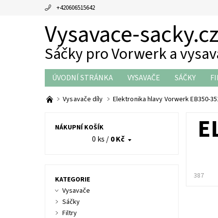
+420606515642
Vysavace-sacky.c
Sáčky pro Vorwerk a vysa
ÚVODNÍ STRÁNKA
VYSAVAČE
SÁČKY
FI
THERMOMIX DÍLY
OBCHODNÍ PODMÍNKY
Vysavače díly
Elektronika hlavy Vorwerk EB350-35
E
NÁKUPNÍ KOŠÍK
0 ks
/
0 Kč
387
KATEGORIE
Vysavače
Sáčky
Filtry