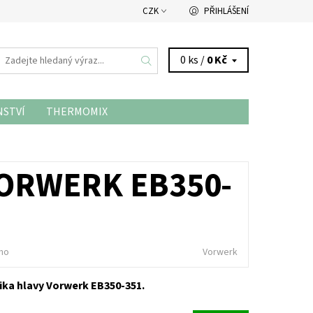
CZK
PŘIHLÁŠENÍ
0 ks /
0 Kč
NSTVÍ
THERMOMIX
ORWERK EB350-
no
Vorwerk
ika hlavy Vorwerk EB350-351.