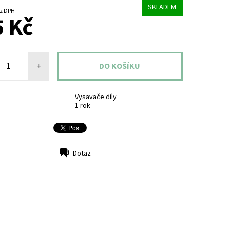
SKLADEM
4 Kč bez DPH
 Kč
+
Vysavače díly
1 rok
Dotaz