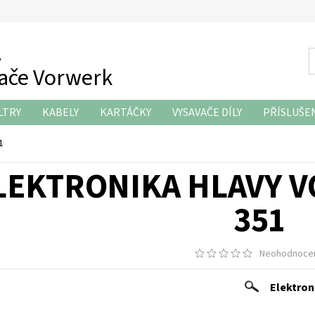
z
vače Vorwerk
LTRY
KABELY
KARTÁČKY
VYSAVAČE DÍLY
PŘÍSLUŠE
KONTAKTY
1
LEKTRONIKA HLAVY V
351
Neohodnoce
Elektron