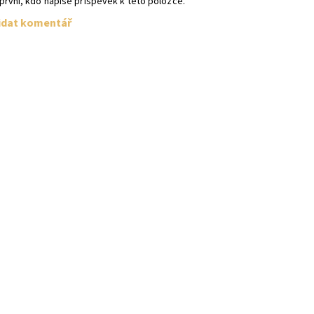
první, kdo napíše příspěvek k této položce.
idat komentář