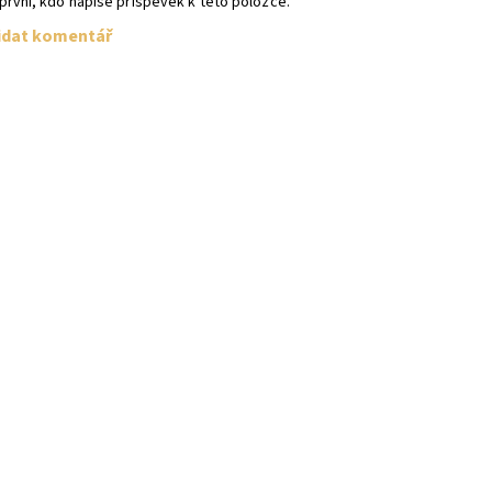
první, kdo napíše příspěvek k této položce.
idat komentář