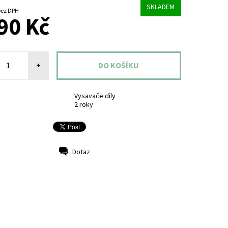
SKLADEM
479,34 Kč bez DPH
90 Kč
+
Vysavače díly
2 roky
Dotaz