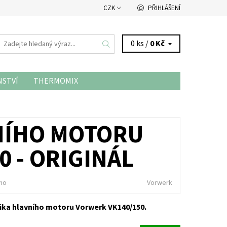
CZK
PŘIHLÁŠENÍ
0 ks /
0 Kč
NSTVÍ
THERMOMIX
NÍHO MOTORU
 - ORIGINÁL
no
Vorwerk
ika hlavního motoru Vorwerk VK140/150.