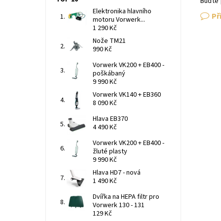
Buďte 
Elektronika hlavního
Př
motoru Vorwerk...
1 290 Kč
Nože TM21
990 Kč
Vorwerk VK200 + EB400 -
poškábaný
9 990 Kč
Vorwerk VK140 + EB360
8 090 Kč
Hlava EB370
4 490 Kč
Vorwerk VK200 + EB400 -
žluté plasty
9 990 Kč
Hlava HD7 - nová
1 490 Kč
Dvířka na HEPA filtr pro
Vorwerk 130 - 131
129 Kč