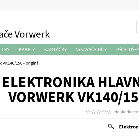
z
vače Vorwerk
LTRY
KABELY
KARTÁČKY
VYSAVAČE DÍLY
PŘÍSLUŠE
KONTAKTY
 VK140/150 - originál
ELEKTRONIKA HLAV
VORWERK VK140/150
Neohodnoce
Elektron