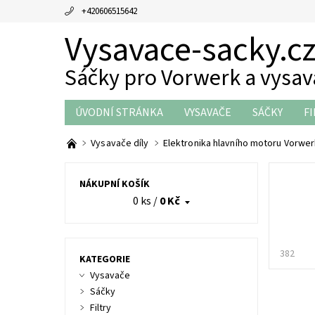
+420606515642
Vysavace-sacky.c
Sáčky pro Vorwerk a vysa
ÚVODNÍ STRÁNKA
VYSAVAČE
SÁČKY
FI
THERMOMIX DÍLY
OBCHODNÍ PODMÍNKY
Vysavače díly
Elektronika hlavního motoru Vorwerk
NÁKUPNÍ KOŠÍK
0 ks
/
0 Kč
382
KATEGORIE
Vysavače
Sáčky
Filtry