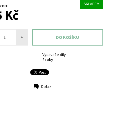
SKLADEM
9 Kč bez DPH
 Kč
+
Vysavače díly
2 roky
Dotaz