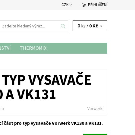
CZK
PŘIHLÁŠENÍ
0 ks /
0 Kč
NSTVÍ
THERMOMIX
 TYP VYSAVAČE
 A VK131
no
Vorwerk
cí část pro typ vysavače Vorwerk VK130 a VK131.