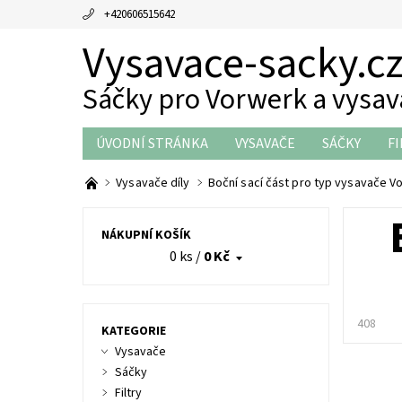
+420606515642
Vysavace-sacky.c
Sáčky pro Vorwerk a vysa
ÚVODNÍ STRÁNKA
VYSAVAČE
SÁČKY
FI
THERMOMIX DÍLY
OBCHODNÍ PODMÍNKY
Vysavače díly
Boční sací část pro typ vysavače V
NÁKUPNÍ KOŠÍK
0 ks
/
0 Kč
408
KATEGORIE
Vysavače
Sáčky
Filtry