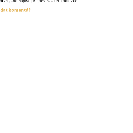
první, kdo napíše příspěvek k této položce.
idat komentář