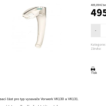
409,0
495
-
Kategorie:
Záruka:
Tisk
sací část pro typ vysavače Vorwerk VK130 a VK131.