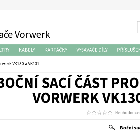
z
vače Vorwerk
LTRY
KABELY
KARTÁČKY
VYSAVAČE DÍLY
PŘÍSLUŠE
KONTAKTY
orwerk VK130 a VK131
BOČNÍ SACÍ ČÁST PRO
VORWERK VK130
Neohodnoce
Boční sa