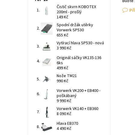
Buďte 
Čistič skvrn KOBOTEX
Př
200ml - prošlý
149 Kč
Spodní držák utěrky
Vorwerk SP530
655 Kč
Vytírací hlava SP530 - nová
3 990 Kč
Originál sáčky VK135-136
6ks
499 Kč
Nože TM21
990 Kč
Vorwerk VK200 + EB400 -
poškábaný
9 990 Kč
Vorwerk VK140 + EB360
8 090 Kč
Hlava EB370
4 490 Kč