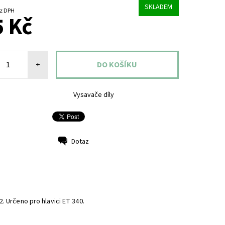
SKLADEM
8 Kč bez DPH
 Kč
+
Vysavače díly
Dotaz
. Určeno pro hlavici ET 340.