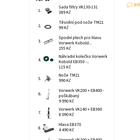
Př
Sada filtry VK130-131
389 Kč
Těsnění pod nože TM21
99 Kč
Spodní plech pro hlavu
Vorwerk Kobold...
255 Kč
Náhradní kolečko Vorwerk
Kobold EB350 -...
115 Kč
Nože TM21
990 Kč
Vorwerk VK200 + EB400 -
poškábaný
9 990 Kč
Vorwerk VK140 + EB360
8 090 Kč
Hlava EB370
4 490 Kč