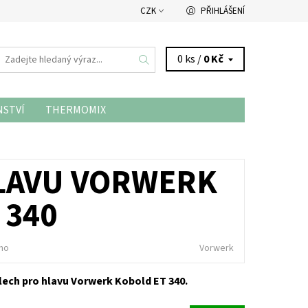
CZK
PŘIHLÁŠENÍ
0 ks /
0 Kč
NSTVÍ
THERMOMIX
LAVU VORWERK
 340
no
Vorwerk
lech pro hlavu Vorwerk Kobold ET 340.