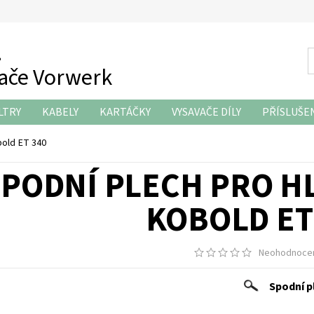
z
vače Vorwerk
LTRY
KABELY
KARTÁČKY
VYSAVAČE DÍLY
PŘÍSLUŠE
KONTAKTY
bold ET 340
SPODNÍ PLECH PRO H
KOBOLD ET
Neohodnoce
Spodní p