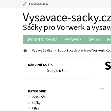
+420606515642
Vysavace-sacky.c
Sáčky pro Vorwerk a vysa
ÚVODNÍ STRÁNKA
VYSAVAČE
SÁČKY
FI
THERMOMIX DÍLY
OBCHODNÍ PODMÍNKY
Vysavače díly
Spodní plech pro hlavu Vorwerk Ko
NÁKUPNÍ KOŠÍK
0 ks
/
0 Kč
457
KATEGORIE
Vysavače
Sáčky
Filtry