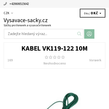
+420606515642
0 Kč
CZK
0 ks /
Vysavace-sacky.cz
Sáčky pro Vorwerk a vysavače Vorwerk
KABEL VK119-122 10M
169
Vorwerk
Neohodnoceno