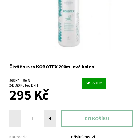
Čistič skvrn KOBOTEX 200ml dvě balení
595 Kč
–50 %
SKLADEM
243,80 Kč bez DPH
295 Kč
-
+
Kategorie:
Příslušenství