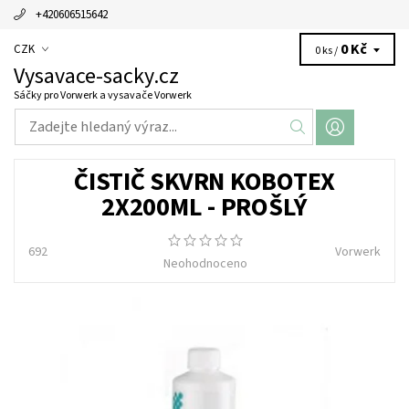
+420606515642
0 Kč
CZK
0 ks /
Vysavace-sacky.cz
Sáčky pro Vorwerk a vysavače Vorwerk
ČISTIČ SKVRN KOBOTEX
2X200ML - PROŠLÝ
692
Vorwerk
Neohodnoceno