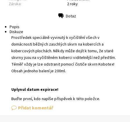
Záruka:
2 roky
Dotaz
Tisk
Popis
Diskuze
Prostředek speciálně vyvinutý k vyčištění všech v
domácnosti běžných zaschlých skvrn na kobercích a
kobercových plochách. Někdy může dojít k tomu, že staré
skvrny jsou na vyčištěném koberci viditelnější než předtím.
Téměř vždy je lze odstranit pomocí čističe skvrn Kobotex!
Obsah jednoho balení je 200ml.
Uplynul datum expirace!
Buďte první, kdo napíše příspěvek k této položce.
Přidat komentář