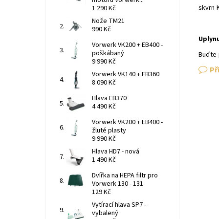
motoru Vorwerk...
skvrn 
1 290 Kč
Nože TM21
990 Kč
Uplyn
Vorwerk VK200 + EB400 -
poškábaný
Buďte 
9 990 Kč
Př
Vorwerk VK140 + EB360
8 090 Kč
Hlava EB370
4 490 Kč
Vorwerk VK200 + EB400 -
žluté plasty
9 990 Kč
Hlava HD7 - nová
1 490 Kč
Dvířka na HEPA filtr pro
Vorwerk 130 - 131
129 Kč
Vytírací hlava SP7 -
vybalený