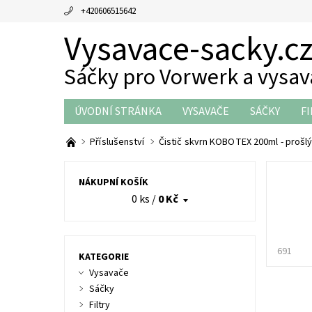
+420606515642
Vysavace-sacky.c
Sáčky pro Vorwerk a vysa
ÚVODNÍ STRÁNKA
VYSAVAČE
SÁČKY
FI
THERMOMIX DÍLY
OBCHODNÍ PODMÍNKY
Příslušenství
Čistič skvrn KOBOTEX 200ml - prošl
NÁKUPNÍ KOŠÍK
0 ks
/
0 Kč
691
KATEGORIE
Vysavače
Sáčky
Filtry