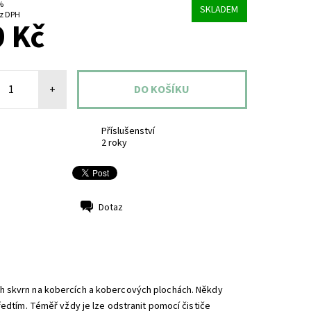
 %
SKLADEM
4 Kč bez DPH
 Kč
+
Příslušenství
2 roky
Dotaz
ch skvrn na kobercích a kobercových plochách. Někdy
ředtím. Téměř vždy je lze odstranit pomocí čističe