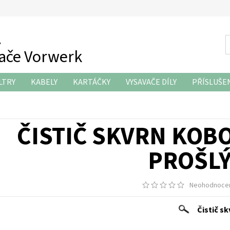
z
vače Vorwerk
LTRY
KABELY
KARTÁČKY
VYSAVAČE DÍLY
PŘÍSLUŠE
KONTAKTY
ý
ČISTIČ SKVRN KOBO
PROŠL
Neohodnoce
Čistič s