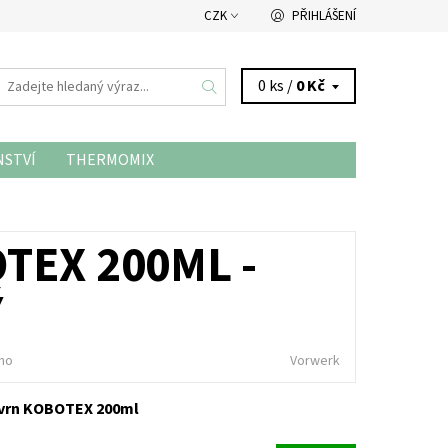
CZK
PŘIHLÁŠENÍ
0 ks /
0 Kč
NSTVÍ
THERMOMIX
TEX 200ML -
Ý
no
Vorwerk
kvrn KOBOTEX 200ml