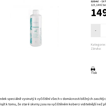
325 Kč
–54
123,1
149
-
Kategorie:
Záruka:
Tisk
edek speciálně vyvinutý k vyčištění všech v domácnosti běžných zaschlý
ojít k tomu, že staré skvrny jsou na vyčištěném koberci viditelnější než p